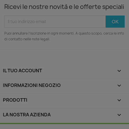
Ricevi le nostre novità e le offerte speciali
Puoi annullare l'iscrizione in ogni momenti. A questo scopo, cerca le info
di contatto nelle note legali.
IL TUO ACCOUNT

INFORMAZIONI NEGOZIO
keyboard_arrow_down
PRODOTTI

LA NOSTRA AZIENDA
