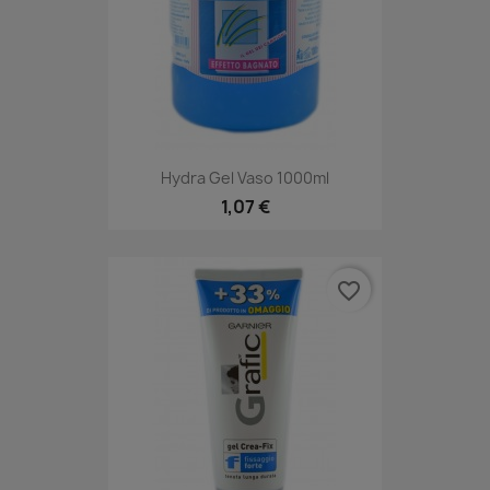
Hydra Gel Vaso 1000ml
1,07 €
favorite_border