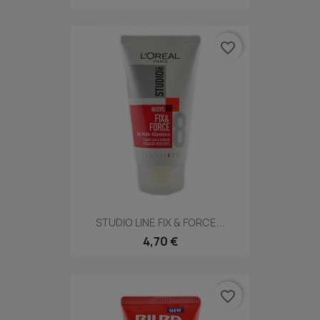
favorite_border
STUDIO LINE FIX & FORCE...
4,70 €
favorite_border