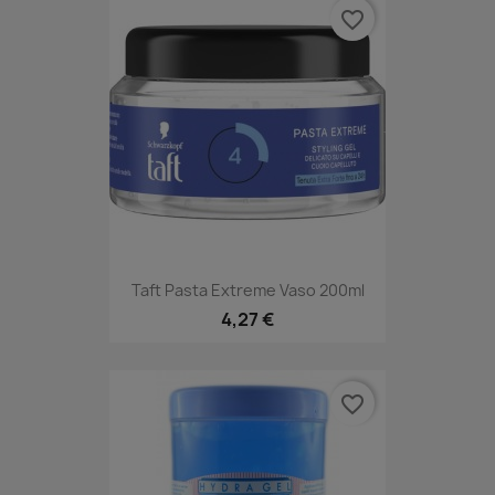
favorite_border
Taft Pasta Extreme Vaso 200ml
4,27 €
favorite_border