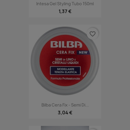
Intesa Gel Styling Tubo 150ml
1,37 €
favorite_border
Bilba Cera Fix - Semi Di...
3,04 €