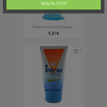
RIFIUTA TUTTI
Prokrin Gel Forte Viscica...
3,21 €
favorite_border