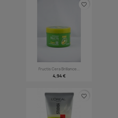
favorite_border
Fructis Cera Brillance...
4,94 €
favorite_border