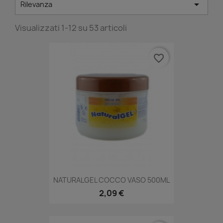

Rilevanza
Visualizzati 1-12 su 53 articoli
favorite_border
NATURALGEL COCCO VASO 500ML
2,09 €