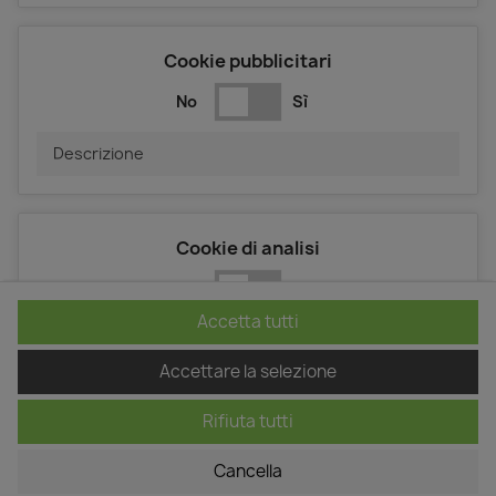
Cookie pubblicitari
No
Sì
Descrizione
Cookie di analisi
No
Sì
Accetta tutti
Descrizione
Accettare la selezione
Rifiuta tutti
Cookie di performance
Cancella
No
Sì