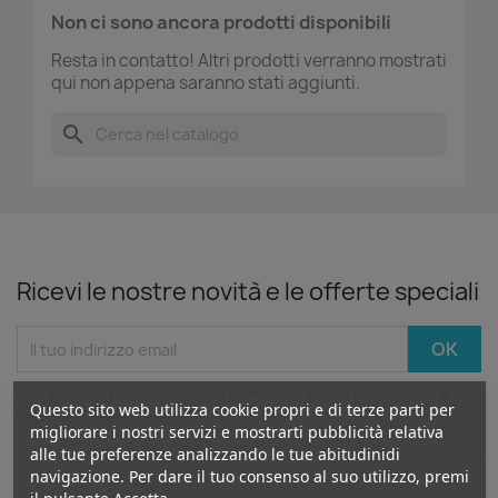
Non ci sono ancora prodotti disponibili
Resta in contatto! Altri prodotti verranno mostrati
qui non appena saranno stati aggiunti.
search
Ricevi le nostre novità e le offerte speciali
Puoi annullare l'iscrizione in ogni momenti. A questo scopo, cerca le info
Questo sito web utilizza cookie propri e di terze parti per
di contatto nelle note legali.
migliorare i nostri servizi e mostrarti pubblicità relativa
alle tue preferenze analizzando le tue abitudinidi
navigazione. Per dare il tuo consenso al suo utilizzo, premi