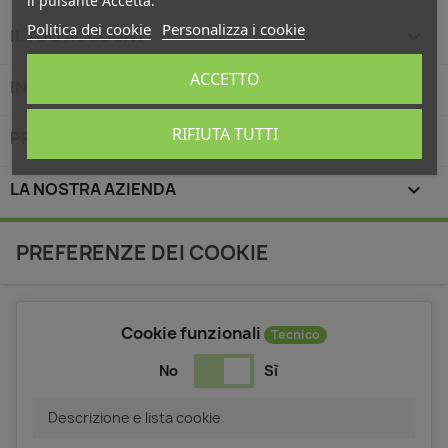
il pulsante Accetta.
Politica dei cookie
Personalizza i cookie
IL TUO ACCOUNT

ACCETTO
INFORMAZIONI NEGOZIO
keyboard_arrow_down
RIFIUTA TUTTI
PRODOTTI

LA NOSTRA AZIENDA

PREFERENZE DEI COOKIE
Cookie funzionali
Tecnico
No
Sì
Descrizione e lista cookie