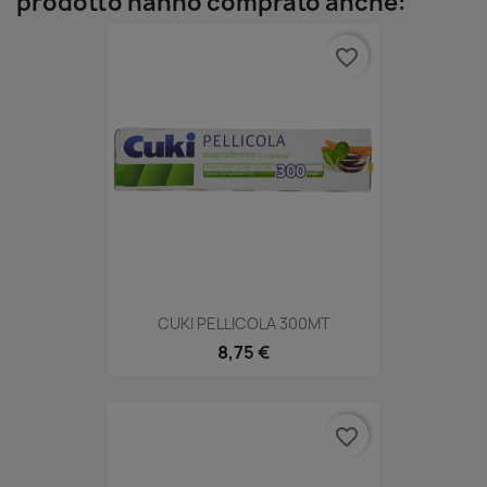
prodotto hanno comprato anche:
favorite_border
CUKI PELLICOLA 300MT
8,75 €
favorite_border