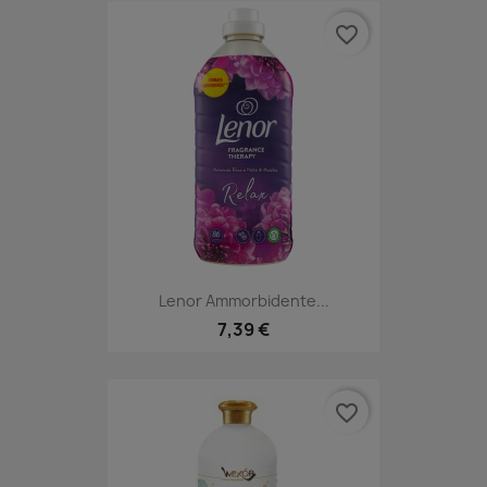
favorite_border
Lenor Ammorbidente...
7,39 €
favorite_border