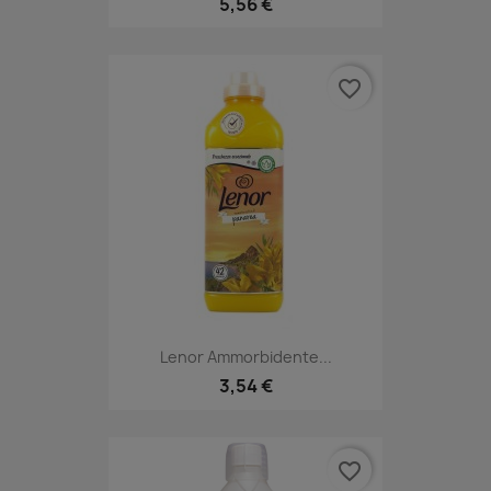
5,56 €
favorite_border
Lenor Ammorbidente...
3,54 €
favorite_border