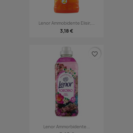
Lenor Ammobidente Elisir,...
3,18 €
favorite_border
Lenor Ammorbidente...