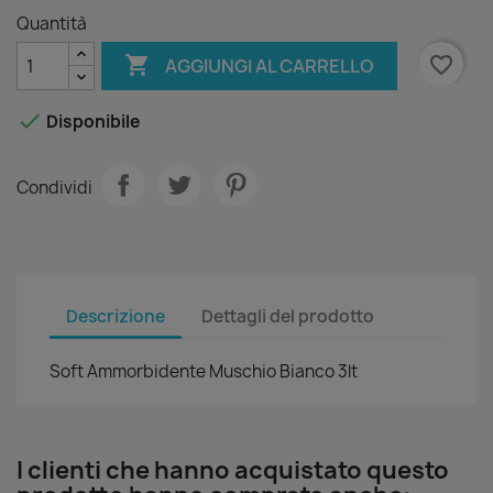
Quantità

favorite_border
AGGIUNGI AL CARRELLO

Disponibile
Condividi
Descrizione
Dettagli del prodotto
Soft Ammorbidente Muschio Bianco 3lt
I clienti che hanno acquistato questo