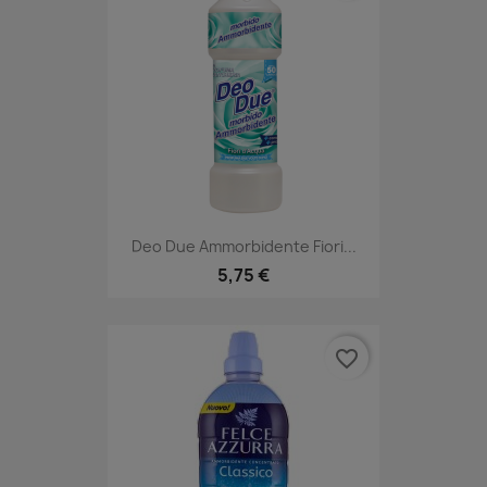
Deo Due Ammorbidente Fiori...
5,75 €
favorite_border