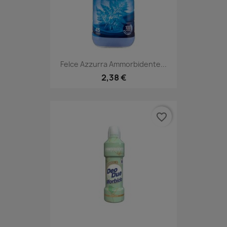
Felce Azzurra Ammorbidente...
2,38 €
favorite_border