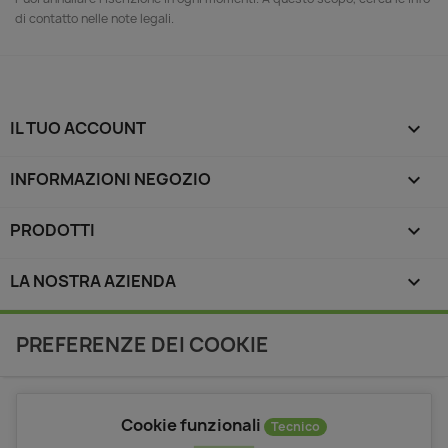
di contatto nelle note legali.
IL TUO ACCOUNT

INFORMAZIONI NEGOZIO
keyboard_arrow_down
PRODOTTI

LA NOSTRA AZIENDA

PREFERENZE DEI COOKIE
Cookie funzionali
Tecnico