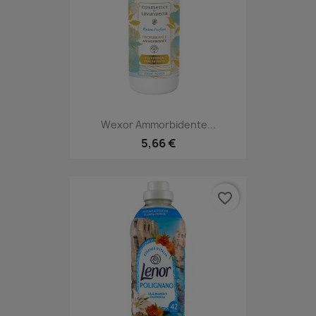
Wexor Ammorbidente...
5,66 €
favorite_border