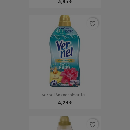
3,95 €
favorite_border
Vernel Ammorbidente...
4,29 €
favorite_border