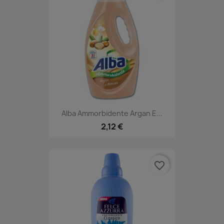
Alba Ammorbidente Argan E...
2,12 €
favorite_border