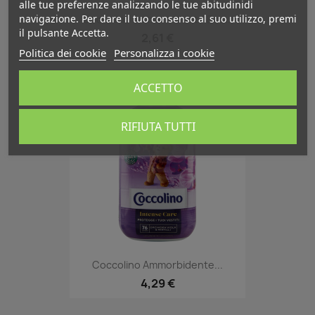
alle tue preferenze analizzando le tue abitudinidi
navigazione. Per dare il tuo consenso al suo utilizzo, premi
Coccolino Ammorbidente Eco...
il pulsante Accetta.
2,61 €
Politica dei cookie
Personalizza i cookie
ACCETTO
favorite_border
RIFIUTA TUTTI
Coccolino Ammorbidente...
4,29 €