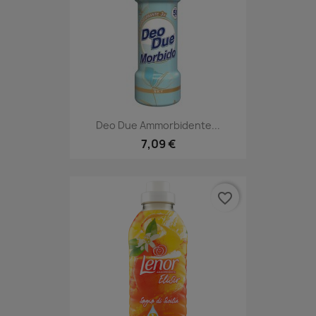
Deo Due Ammorbidente...
7,09 €
favorite_border